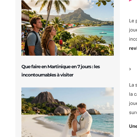
Le 
jou
inc
rev
Que faire en Martinique en 7 jours : les
incontournables à visiter
La 
la 
jou
sur
Une