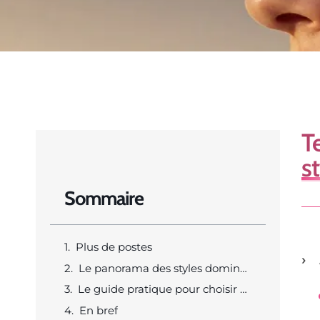
T
s
Sommaire
Plus de postes
Le panorama des styles dominants pour 2025 qui guident les choix mode et d’inspiration
Le guide pratique pour choisir et porter ses boucles d’oreilles en 2025 selon morphologie occasion et budget
En bref