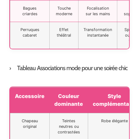
Bagues
Touche
Focalisation
Dîne
criardes
moderne
sur les mains
sophist
Perruques
Effet
Transformation
Spectac
cabaret
théâtral
instantanée
ou fête
thèm
Tableau Associations mode pour une soirée chic
Accessoire
Couleur
Style
dominante
complémentaire
Chapeau
Teintes
Robe élégante
original
neutres ou
contrastées