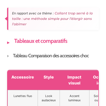
Collant trop serré à la
En rapport avec ce thème :
taille : une méthode simple pour l’élargir sans
l’abîmer
Tableaux et comparatifs
Tableau Comparaison des accessoires choc
Accessoire
Style
Impact
Occas
visuel
idéa
Lunettes fluo
Look
Accent
Soirée d
audacieux
lumineux
ou carn