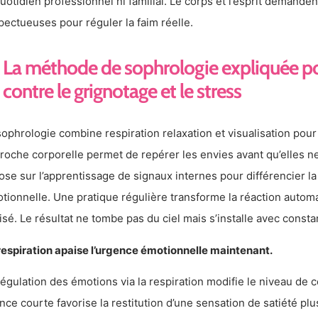
quotidien professionnel ni familial. Le corps et l’esprit demand
pectueuses pour réguler la faim réelle.
La méthode de sophrologie expliquée p
contre le grignotage et le stress
sophrologie combine respiration relaxation et visualisation pour
roche corporelle permet de repérer les envies avant qu’elles n
ose sur l’apprentissage de signaux internes pour différencier la
tionnelle. Une pratique régulière transforme la réaction autom
isé. Le résultat ne tombe pas du ciel mais s’installe avec consta
respiration apaise l’urgence émotionnelle maintenant.
régulation des émotions via la respiration modifie le niveau de co
nce courte favorise la restitution d’une sensation de satiété plu