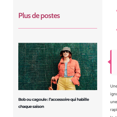
Plus de postes
Une
ign
Bob ou cagoule : l’accessoire qui habille
une
chaque saison
rap