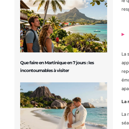
le 
res
La 
app
Que faire en Martinique en 7 jours : les
incontournables à visiter
rep
émo
apa
La 
La 
séa