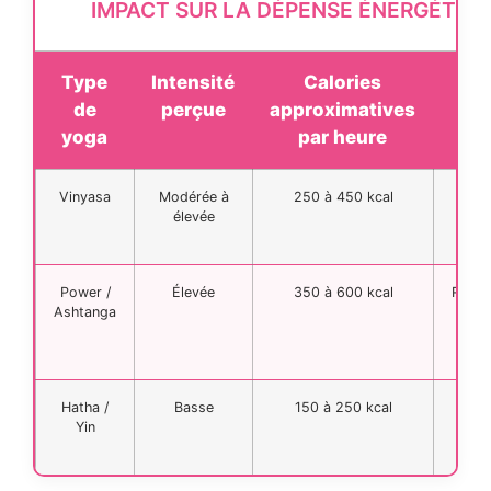
IMPACT SUR LA DÉPENSE ÉNERGÉTIQ
Type
Intensité
Calories
Bén
de
perçue
approximatives
mi
yoga
par heure
pri
Vinyasa
Modérée à
250 à 450 kcal
Car
élevée
toni
gl
Power /
Élevée
350 à 600 kcal
Renfo
Ashtanga
int
f
dé
Hatha /
Basse
150 à 250 kcal
Gest
Yin
str
récup