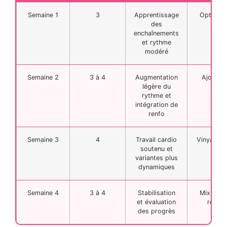
Semaine 1
3
Apprentissage
Options 
des
20 
enchaînements
et rythme
modéré
Semaine 2
3 à 4
Augmentation
Ajout de
légère du
ci
rythme et
intégration de
renfo
Semaine 3
4
Travail cardio
Vinyasa p
soutenu et
variantes plus
dynamiques
Semaine 4
3 à 4
Stabilisation
Mix dyna
et évaluation
récupé
des progrès