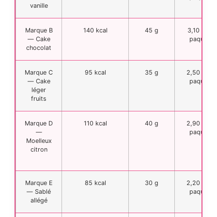
vanille
Marque B
140 kcal
45 g
3,10 € le
— Cake
paquet
chocolat
Marque C
95 kcal
35 g
2,50 € le
— Cake
paquet
léger
fruits
Marque D
110 kcal
40 g
2,90 € le
—
paquet
Moelleux
citron
Marque E
85 kcal
30 g
2,20 € le
— Sablé
paquet
allégé