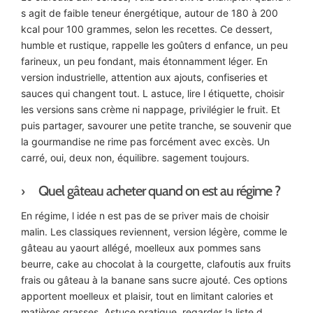
s agit de faible teneur énergétique, autour de 180 à 200
kcal pour 100 grammes, selon les recettes. Ce dessert,
humble et rustique, rappelle les goûters d enfance, un peu
farineux, un peu fondant, mais étonnamment léger. En
version industrielle, attention aux ajouts, confiseries et
sauces qui changent tout. L astuce, lire l étiquette, choisir
les versions sans crème ni nappage, privilégier le fruit. Et
puis partager, savourer une petite tranche, se souvenir que
la gourmandise ne rime pas forcément avec excès. Un
carré, oui, deux non, équilibre. sagement toujours.
Quel gâteau acheter quand on est au régime ?
En régime, l idée n est pas de se priver mais de choisir
malin. Les classiques reviennent, version légère, comme le
gâteau au yaourt allégé, moelleux aux pommes sans
beurre, cake au chocolat à la courgette, clafoutis aux fruits
frais ou gâteau à la banane sans sucre ajouté. Ces options
apportent moelleux et plaisir, tout en limitant calories et
matières grasses. Astuce pratique, regarder la liste d