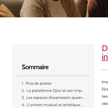
D
i
Sommaire
Ima
Plus de postes
Dji
La plateforme Djizz et son impact sur la communauté LGBTQ+
bes
Les espaces d’expression queer sur Djizz
ide
L’univers musical et artistique de Djizz