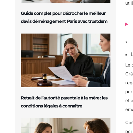
util
Guide complet pour décrocher le meilleur
devis déménagement Paris avec trustdem
L
Le 
Grâ
reg
per
Retrait de l’autorité parentale à la mère : les
et 
conditions légales à connaître
émo
Ces
por