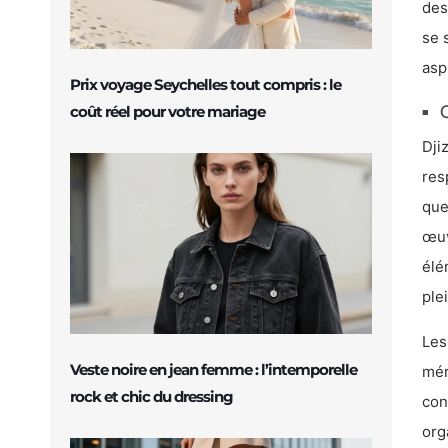
des
se 
asp
Prix voyage Seychelles tout compris : le
O
coût réel pour votre mariage
Dji
res
que
œuv
élé
ple
Les
Veste noire en jean femme : l’intemporelle
mér
rock et chic du dressing
con
org