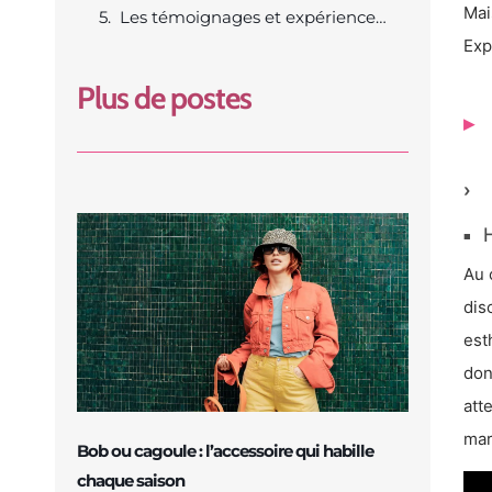
Mai
Les témoignages et expériences partagées sur Djizz
Exp
Plus de postes
H
Au 
dis
est
don
att
mar
Bob ou cagoule : l’accessoire qui habille
chaque saison