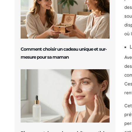
des
sou
dis
où 
L
Comment choisir un cadeau unique et sur-
mesure pour sa maman
Ave
des
com
Ces
ren
Cet
pré
per