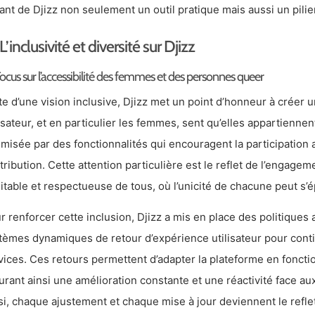
sant de Djizz non seulement un outil pratique mais aussi un pili
L’inclusivité et diversité sur Djizz
ocus sur l’accessibilité des femmes et des personnes queer
te d’une vision inclusive, Djizz met un point d’honneur à crée
lisateur, et en particulier les femmes, sent qu’elles appartiennen
imisée par des fonctionnalités qui encouragent la participation 
tribution. Cette attention particulière est le reflet de l’engage
itable et respectueuse de tous, où l’unicité de chacune peut s’é
r renforcer cette inclusion, Djizz a mis en place des politiques 
tèmes dynamiques de retour d’expérience utilisateur pour conti
vices. Ces retours permettent d’adapter la plateforme en foncti
urant ainsi une amélioration constante et une réactivité face a
si, chaque ajustement et chaque mise à jour deviennent le refle