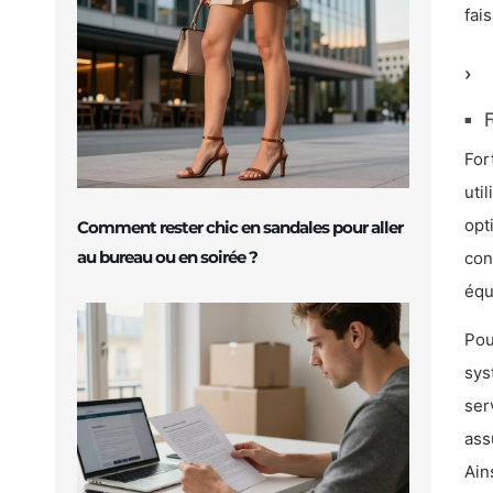
fai
F
For
uti
opt
Comment rester chic en sandales pour aller
au bureau ou en soirée ?
con
équ
Pou
sys
ser
ass
Ain