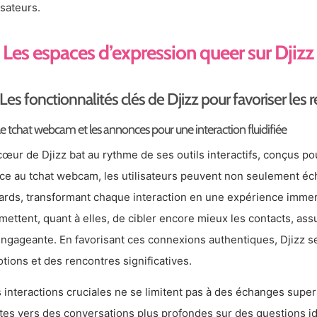
isateurs.
Les espaces d’expression queer sur Djizz
Les fonctionnalités clés de Djizz pour favoriser les 
e tchat webcam et les annonces pour une interaction fluidifiée
cœur de Djizz bat au rythme de ses outils interactifs, conçus po
ce au tchat webcam, les utilisateurs peuvent non seulement é
ards, transformant chaque interaction en une expérience imme
mettent, quant à elles, de cibler encore mieux les contacts, assu
engageante. En favorisant ces connexions authentiques, Djizz se
tions et des rencontres significatives.
 interactions cruciales ne se limitent pas à des échanges superfi
tes vers des conversations plus profondes sur des questions id