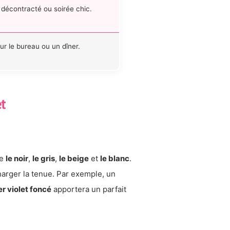
 décontracté ou soirée chic.
ur le bureau ou un dîner.
et
ue
le noir
,
le gris
,
le beige
et
le blanc
.
harger la tenue. Par exemple, un
r violet foncé
apportera un parfait