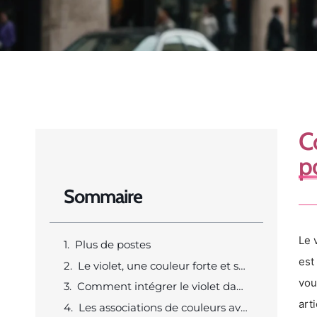
C
p
Sommaire
Le 
Plus de postes
est
Le violet, une couleur forte et sophistiquée
vou
Comment intégrer le violet dans votre garde-robe
art
Les associations de couleurs avec le violet