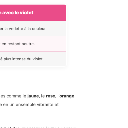
avec le violet
r la vedette à la couleur.
t en restant neutre.
é plus intense du violet.
euses comme le
jaune
, le
rose
, l’
orange
e en un ensemble vibrante et