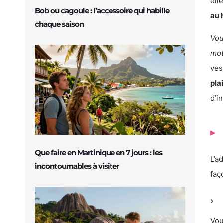
ell
Bob ou cagoule : l’accessoire qui habille
au 
chaque saison
Vou
mo
ves
pla
d’i
Que faire en Martinique en 7 jours : les
L’a
incontournables à visiter
faç
Vou