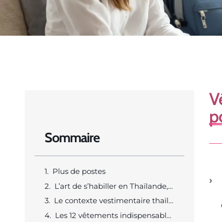
V
p
Sommaire
Plus de postes
L’art de s’habiller en Thaïlande, au carrefour du climat et de la tradition
Le contexte vestimentaire thaïlandais, climat, culture et attentes
Les 12 vêtements indispensables à emporter pour la Thaïlande