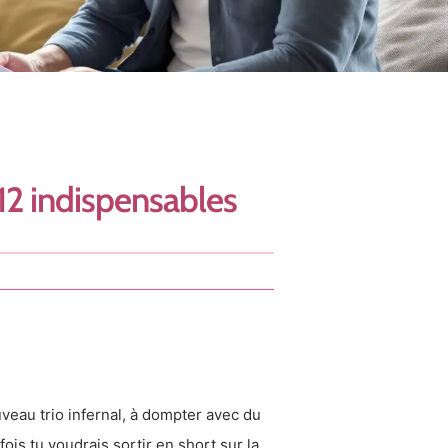
12 indispensables
uveau trio infernal, à dompter avec du
fois tu voudrais sortir en short sur la