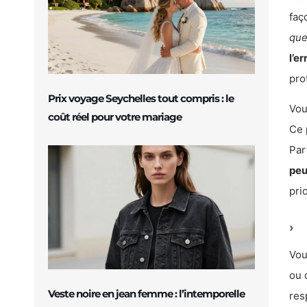
faç
que
l’e
prot
Prix voyage Seychelles tout compris : le
Vou
coût réel pour votre mariage
Ce 
Par
peu
prio
Vou
ou 
Veste noire en jean femme : l’intemporelle
res