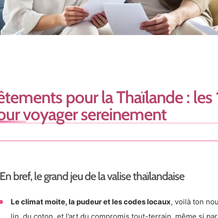
êtements pour la Thaïlande : les 
our voyager sereinement
En bref, le grand jeu de la valise thaïlandaise
Le climat moite, la pudeur et les codes locaux
, voilà ton no
lin, du coton, et l’art du compromis tout-terrain, même si par