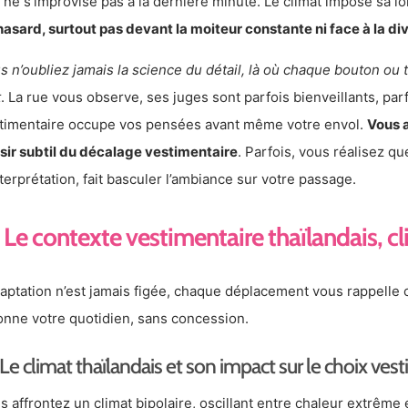
e ne s’improvise pas à la dernière minute. Le climat impose sa lo
hasard, surtout pas devant la moiteur constante ni face à la d
s n’oubliez jamais la science du détail, là où chaque bouton ou 
t
. La rue vous observe, ses juges sont parfois bienveillants, par
timentaire occupe vos pensées avant même votre envol.
Vous a
isir subtil du décalage vestimentaire
. Parfois, vous réalisez qu
nterprétation, fait basculer l’ambiance sur votre passage.
Le contexte vestimentaire thaïlandais, cl
daptation n’est jamais figée, chaque déplacement vous rappelle
onne votre quotidien, sans concession.
Le climat thaïlandais et son impact sur le choix ves
s affrontez un climat bipolaire, oscillant entre chaleur extrême 