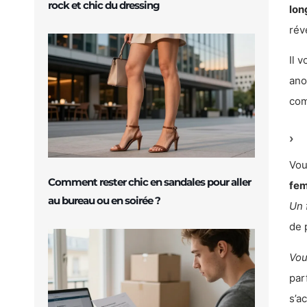
rock et chic du dressing
lon
rév
Il 
ano
com
Vou
Comment rester chic en sandales pour aller
fem
au bureau ou en soirée ?
Un 
de 
Vou
par
s’a