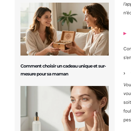
l’a
n’é
Com
s’e
Comment choisir un cadeau unique et sur-
mesure pour sa maman
Vou
vou
soi
fou
pes