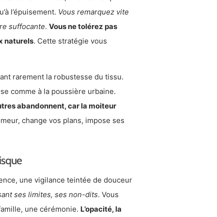
qu’à l’épuisement.
Vous remarquez vite
ure suffocante
.
Vous ne tolérez pas
x naturels
. Cette stratégie vous
eant rarement la robustesse du tissu.
verse comme à la poussière urbaine.
utres abandonnent, car la moiteur
humeur, change vos plans, impose ses
risque
ence, une vigilance teintée de douceur
ant ses limites, ses non-dits
. Vous
 famille, une cérémonie.
L’opacité, la