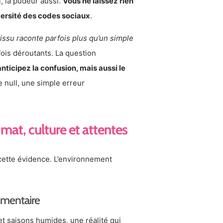
i, la pudeur aussi.
Vous ne laissez rien
iversité des codes sociaux
.
tissu raconte parfois plus qu’un simple
fois déroutants. La question
nticipez la confusion, mais aussi le
e null, une simple erreur
imat, culture et attentes
 cette évidence. L’environnement
timentaire
et saisons humides, une réalité qui