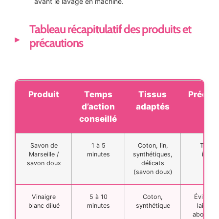
avant le lavage en machine.
Tableau récapitulatif des produits et
précautions
Produit
Temps
Tissus
Précau
d’action
adaptés
conseillé
Savon de
1 à 5
Coton, lin,
Tester
Marseille /
minutes
synthétiques,
intéri
savon doux
délicats
(savon doux)
Vinaigre
5 à 10
Coton,
Éviter s
blanc dilué
minutes
synthétique
laine, r
abonda