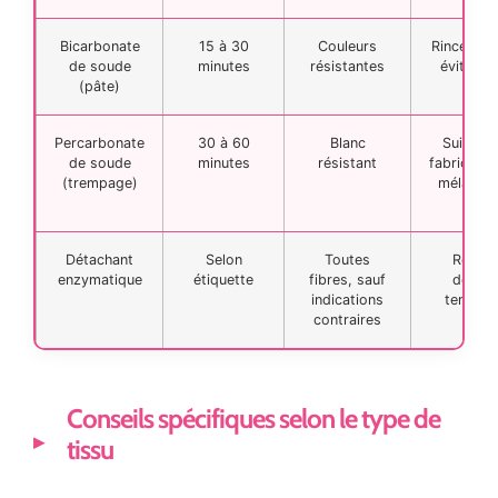
Bicarbonate
15 à 30
Couleurs
Rincer bi
de soude
minutes
résistantes
éviter r
(pâte)
Percarbonate
30 à 60
Blanc
Suivre n
de soude
minutes
résistant
fabricant,
(trempage)
mélanger
jave
Détachant
Selon
Toutes
Respec
enzymatique
étiquette
fibres, sauf
dosage
indications
tempéra
contraires
Conseils spécifiques selon le type de
tissu