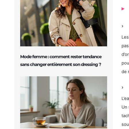
Les
pas
d’o
Mode femme : comment rester tendance
pou
sans changer entièrement son dressing ?
de 
L’e
Un 
tac
sou