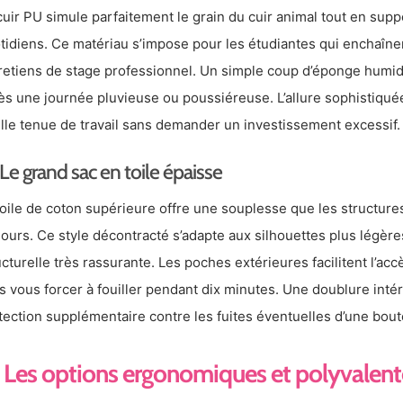
cuir PU simule parfaitement le grain du cuir animal tout en supp
tidiens. Ce matériau s’impose pour les étudiantes qui enchaîne
retiens de stage professionnel. Un simple coup d’éponge humide s
ès une journée pluvieuse ou poussiéreuse. L’allure sophistiquée
lle tenue de travail sans demander un investissement excessif.
Le grand sac en toile épaisse
toile de coton supérieure offre une souplesse que les structure
jours. Ce style décontracté s’adapte aux silhouettes plus légère
ucturelle très rassurante. Les poches extérieures facilitent l’ac
s vous forcer à fouiller pendant dix minutes. Une doublure inté
tection supplémentaire contre les fuites éventuelles d’une boutei
Les options ergonomiques et polyvalent