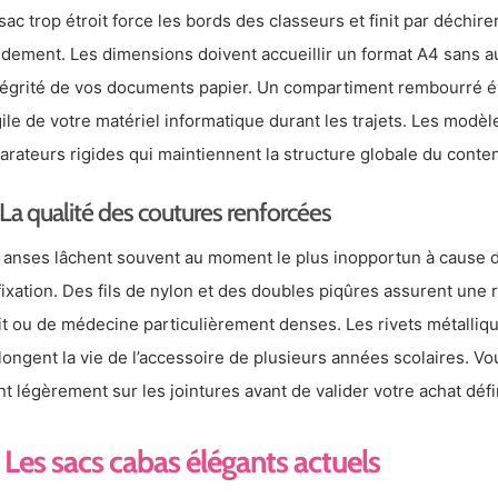
sac trop étroit force les bords des classeurs et finit par déchire
idement. Les dimensions doivent accueillir un format A4 sans 
ntégrité de vos documents papier. Un compartiment rembourré év
gile de votre matériel informatique durant les trajets. Les modè
arateurs rigides qui maintiennent la structure globale du conte
La qualité des coutures renforcées
 anses lâchent souvent au moment le plus inopportun à cause d’
fixation. Des fils de nylon et des doubles piqûres assurent une
it ou de médecine particulièrement denses. Les rivets métalliq
longent la vie de l’accessoire de plusieurs années scolaires. Vo
ant légèrement sur les jointures avant de valider votre achat défin
Les sacs cabas élégants actuels