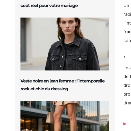
coût réel pour votre mariage
Un 
rap
l’i
fra
sép
Les
de 
Veste noire en jean femme : l’intemporelle
dro
rock et chic du dressing
pro
tir