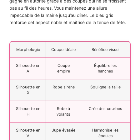
gagne en autorité grâce à des coupes qui ne se froissent
pas au fil des heures. Vous maintenez une allure
impeccable de la mairie jusqu’au dîner. Le bleu gris
renforce cet aspect noble et maîtrisé de la tenue de fête.
Morphologie
Coupe idéale
Bénéfice visuel
Silhouette en
Coupe
Équilibre les
A
empire
hanches
Silhouette en
Robe sirène
Souligne la taille
X
Silhouette en
Robe à
Crée des courbes
H
volants
Silhouette en
Jupe évasée
Harmonise les
V
épaules