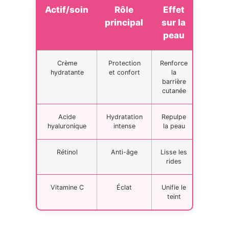
Actif/soin
Rôle
Effet
principal
sur la
peau
Crème
Protection
Renforce
hydratante
et confort
la
barrière
cutanée
Acide
Hydratation
Repulpe
hyaluronique
intense
la peau
Rétinol
Anti-âge
Lisse les
rides
Vitamine C
Éclat
Unifie le
teint