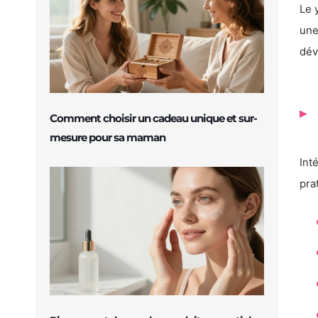
Le 
une
dév
Comment choisir un cadeau unique et sur-
mesure pour sa maman
Int
pra