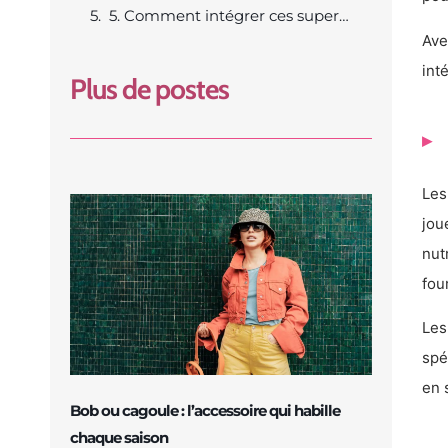
5. Comment intégrer ces super aliments dans son régime quotidien
Ave
int
Plus de postes
Les
jou
nut
fou
Les
spé
en 
Bob ou cagoule : l’accessoire qui habille
chaque saison