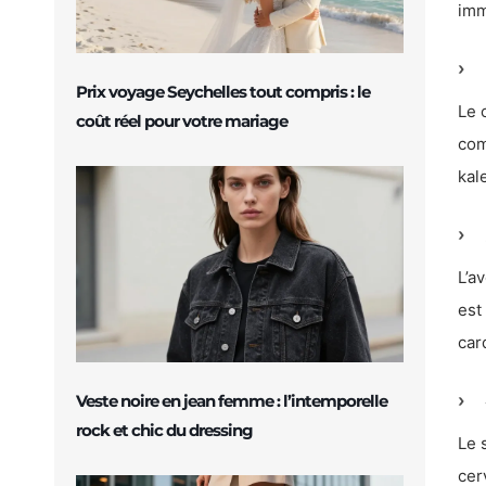
imm
Prix voyage Seychelles tout compris : le
Le 
coût réel pour votre mariage
com
kal
L’a
est
car
Veste noire en jean femme : l’intemporelle
rock et chic du dressing
Le 
cer