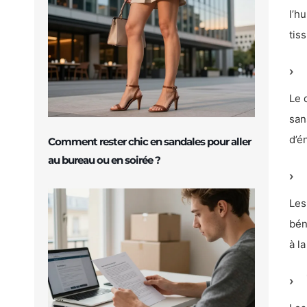
l’h
tis
Le 
san
d’é
Comment rester chic en sandales pour aller
au bureau ou en soirée ?
Les
bén
à l