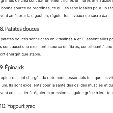
 graines de chia sont extrêmement riches en fibres et en acide
 bonne source de protéines, ce qui les rend idéales pour un rég
vent améliorer la digestion, réguler les niveaux de sucre dans l
8. Patates douces
 patates douces sont riches en vitamines A et C, essentielles p
es sont aussi une excellente source de fibres, contribuant à une 
ort énergétique stable.
9. Épinards
 épinards sont chargés de nutriments essentiels tels que les vita
cium. Ils sont excellents pour la santé des os, des muscles et d
vent aussi aider à réguler la pression sanguine grâce à leur ten
10. Yogourt grec