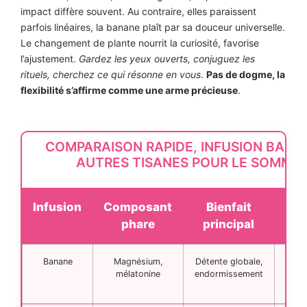
impact diffère souvent. Au contraire, elles paraissent
parfois linéaires, la banane plaît par sa douceur universelle.
Le changement de plante nourrit la curiosité, favorise
l’ajustement.
Gardez les yeux ouverts, conjuguez les
rituels, cherchez ce qui résonne en vous
.
Pas de dogme, la
flexibilité s’affirme comme une arme précieuse
.
COMPARAISON RAPIDE, INFUSION BANA
AUTRES TISANES POUR LE SOMMEI
Infusion
Composant
Bienfait
A
phare
principal
d’ut
Banane
Magnésium,
Détente globale,
Con
mélatonine
endormissement
mi