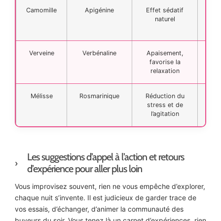
Camomille
Apigénine
Effet sédatif
Bue 
naturel
chau
a
Verveine
Verbénaline
Apaisement,
Mé
favorise la
d’au
relaxation
Mélisse
Rosmarinique
Réduction du
Infu
stress et de
c
l’agitation
Les suggestions d’appel à l’action et retours
d’expérience pour aller plus loin
Vous improvisez souvent, rien ne vous empêche d’explorer,
chaque nuit s’invente. Il est judicieux de garder trace de
vos essais, d’échanger, d’animer la communauté des
buveurs du soir. Vous tenez là un carnet d’expériences, rien