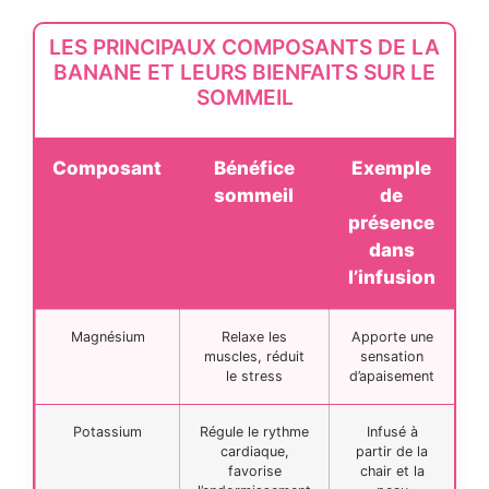
LES PRINCIPAUX COMPOSANTS DE LA
BANANE ET LEURS BIENFAITS SUR LE
SOMMEIL
Composant
Bénéfice
Exemple
sommeil
de
présence
dans
l’infusion
Magnésium
Relaxe les
Apporte une
muscles, réduit
sensation
le stress
d’apaisement
Potassium
Régule le rythme
Infusé à
cardiaque,
partir de la
favorise
chair et la