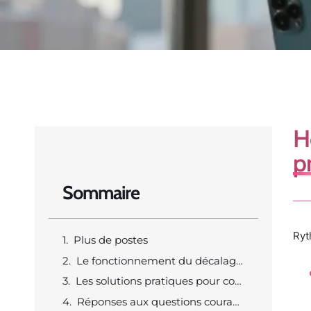
H
p
Sommaire
Ryt
Plus de postes
Le fonctionnement du décalage horaire actuel entre Paris et New York
Les solutions pratiques pour communiquer sereinement malgré la distance
Réponses aux questions courantes