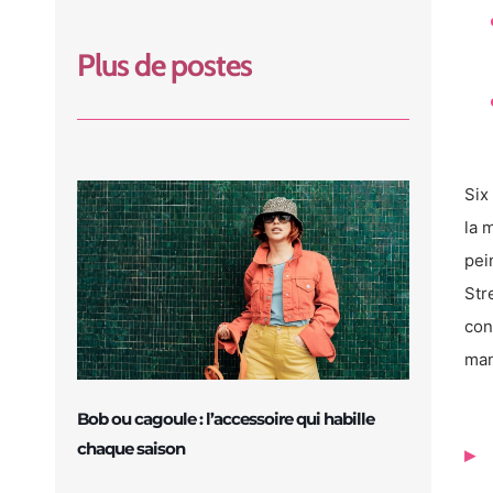
Plus de postes
Six
la 
pei
Str
con
man
Bob ou cagoule : l’accessoire qui habille
chaque saison