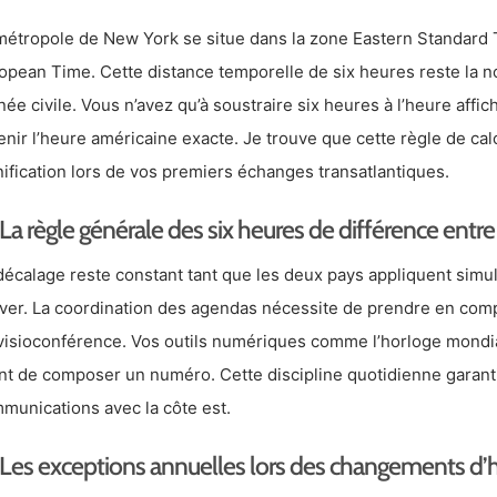
métropole de New York se situe dans la zone Eastern Standard Ti
opean Time. Cette distance temporelle de six heures reste la n
nnée civile. Vous n’avez qu’à soustraire six heures à l’heure aff
enir l’heure américaine exacte. Je trouve que cette règle de cal
nification lors de vos premiers échanges transatlantiques.
La règle générale des six heures de différence entre 
décalage reste constant tant que les deux pays appliquent simul
iver. La coordination des agendas nécessite de prendre en com
visioconférence. Vos outils numériques comme l’horloge mondiale
nt de composer un numéro. Cette discipline quotidienne garantit
munications avec la côte est.
Les exceptions annuelles lors des changements d