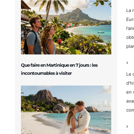
La 
Eur
l’a
obt
pla
Que faire en Martinique en 7 jours : les
incontournables à visiter
Le 
d’h
en 
ava
com