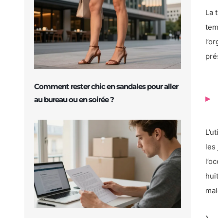
La 
tem
l’o
pré
Comment rester chic en sandales pour aller
au bureau ou en soirée ?
L’u
les
l’o
hui
mal