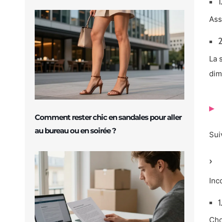
1
Ass
2
La 
dim
Comment rester chic en sandales pour aller
au bureau ou en soirée ?
Sui
Inc
1
Cho