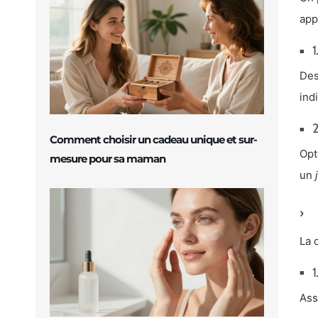
app
1
De
ind
2
Comment choisir un cadeau unique et sur-
Opt
mesure pour sa maman
un
La 
1
Ass