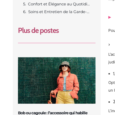
Confort et Élégance au Quotidien
Soins et Entretien de la Garde-Robe
Plus de postes
Pou
L’a
jud
1
Opt
un 
2
L’i
Bob ou cagoule : l’accessoire qui habille