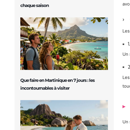
avo
chaque saison
Les
1
Un 
2
Le
Que faire en Martinique en 7 jours : les
tou
incontournables à visiter
Un 