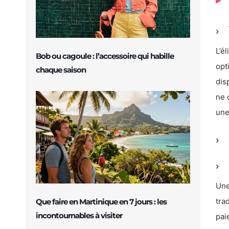
L’é
Bob ou cagoule : l’accessoire qui habille
opt
chaque saison
dis
ne 
une
Une
tra
Que faire en Martinique en 7 jours : les
incontournables à visiter
pai