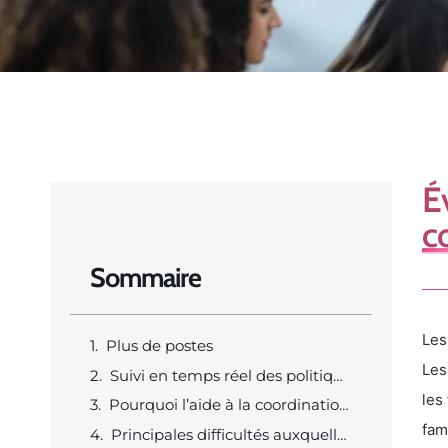
É
c
Sommaire
Les
Plus de postes
Les
Suivi en temps réel des politiques et des marchés pour un budget et une planification plus avisés
les
Pourquoi l’aide à la coordination est essentielle aujourd’hui
fam
Principales difficultés auxquelles vous serez confronté(e)