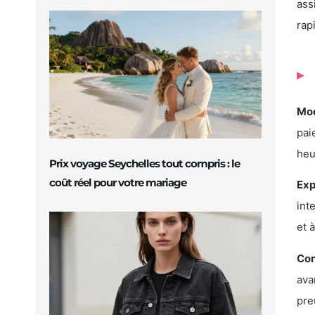
ass
rap
Mod
pai
heu
Prix voyage Seychelles tout compris : le
coût réel pour votre mariage
Exp
int
et 
Con
ava
pre