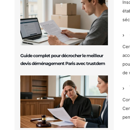
Ins
éta
séc
Cer
acc
Guide complet pour décrocher le meilleur
devis déménagement Paris avec trustdem
pou
de 
Con
Cen
pen