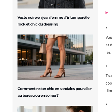
Veste noire en jean femme : l’intemporelle
rock et chic du dressing
Vou
et 
les
Tra
cop
Comment rester chic en sandales pour aller
dim
au bureau ou en soirée ?