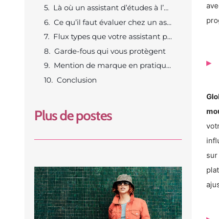
ave
Là où un assistant d’études à l’étranger apporte une vraie valeur
pro
Ce qu’il faut évaluer chez un assistant d’études à l’étranger
Flux types que votre assistant peut rationaliser
Garde-fous qui vous protègent
Mention de marque en pratique (toujours informative)
Conclusion
Glo
mo
Plus de postes
vot
inf
sur
pla
aju