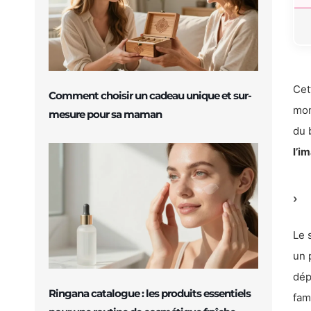
Cet
Comment choisir un cadeau unique et sur-
mon
mesure pour sa maman
du 
l’i
Le 
un 
dép
Ringana catalogue : les produits essentiels
fam