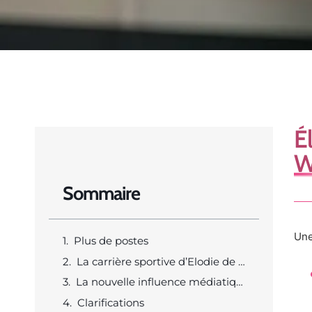
É
W
Sommaire
Une
Plus de postes
La carrière sportive d’Elodie de Fautereau témoigne d’un héritage athlétique d’exception
La nouvelle influence médiatique de cette femme au-delà du monde de la balle orange
Clarifications