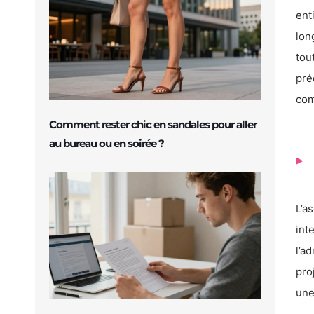
ent
lon
tou
pré
com
Comment rester chic en sandales pour aller
au bureau ou en soirée ?
L’a
int
l’a
pro
une