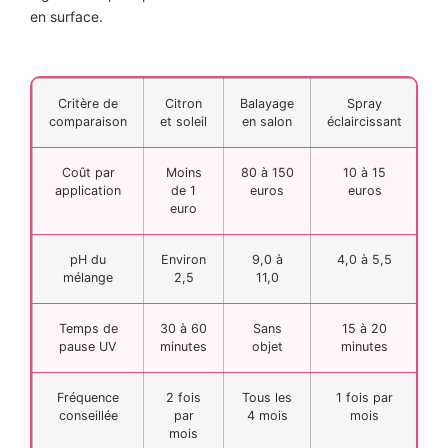
en surface.
Critère de
Citron
Balayage
Spray
comparaison
et soleil
en salon
éclaircissant
Coût par
Moins
80 à 150
10 à 15
application
de 1
euros
euros
euro
pH du
Environ
9,0 à
4,0 à 5,5
mélange
2,5
11,0
Temps de
30 à 60
Sans
15 à 20
pause UV
minutes
objet
minutes
Fréquence
2 fois
Tous les
1 fois par
conseillée
par
4 mois
mois
mois