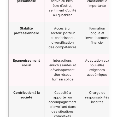
personnelle
active au bien-
émotionnelle
être d’autrui,
importante
sentiment d’utilité
au quotidien
Stabilité
Accès à un
Formation
professionnelle
secteur porteur
longue et
et enrichissant,
investissement
diversification
financier
des compétences
Épanouissement
Interactions
Adaptation aux
social
enrichissantes et
nouvelles
développement
exigences
d’un réseau
académiques
humain solide
Contribution à la
Capacité à
Charge de
société
apporter un
responsabilités
accompagnement
inédites
bienveillant dans
des situations
complexes