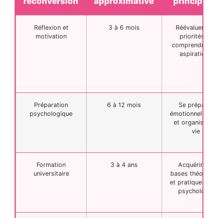
reconversion
approximative
principaux
Réflexion et
3 à 6 mois
Réévaluer ses
motivation
priorités et
comprendre se
aspirations
Préparation
6 à 12 mois
Se préparer
psychologique
émotionnelleme
et organiser sa
vie
Formation
3 à 4 ans
Acquérir les
universitaire
bases théorique
et pratiques de 
psychologie