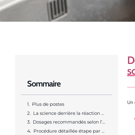
D
s
Sommaire
Un 
Plus de postes
La science derrière la réaction chimique du bicarbonate et du vinaigre
Dosages recommandés selon l’importance de l’obstruction
Procédure détaillée étape par étape pour un résultat optimal