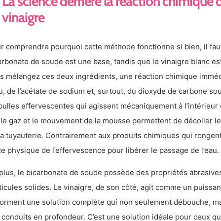
La science derrière la réaction chimique
vinaigre
r comprendre pourquoi cette méthode fonctionne si bien, il fau
arbonate de soude est une base, tandis que le vinaigre blanc es
s mélangez ces deux ingrédients, une réaction chimique immédi
au, de l’acétate de sodium et, surtout, du dioxyde de carbone so
bulles effervescentes qui agissent mécaniquement à l’intérieur
 le gaz et le mouvement de la mousse permettent de décoller les
la tuyauterie. Contrairement aux produits chimiques qui rongent 
ce physique de l’effervescence pour libérer le passage de l’eau.
plus, le bicarbonate de soude possède des propriétés abrasives
ticules solides. Le vinaigre, de son côté, agit comme un puissan
 forment une solution complète qui non seulement débouche, ma
 conduits en profondeur. C’est une solution idéale pour ceux qu