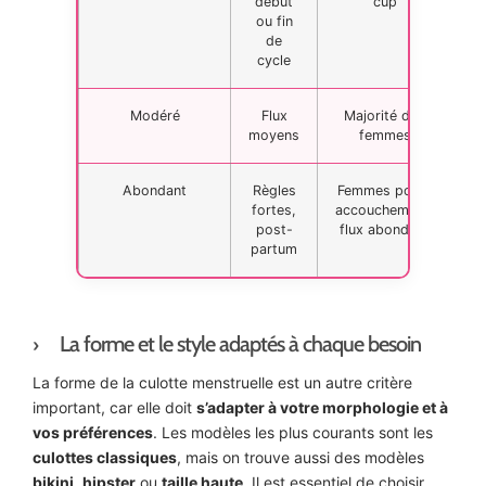
début
cup
ou fin
de
cycle
Modéré
Flux
Majorité des
moyens
femmes
Abondant
Règles
Femmes post-
fortes,
accouchement,
post-
flux abondant
partum
La forme et le style adaptés à chaque besoin
La forme de la culotte menstruelle est un autre critère
important, car elle doit
s’adapter à votre morphologie et à
vos préférences
. Les modèles les plus courants sont les
culottes classiques
, mais on trouve aussi des modèles
bikini
,
hipster
ou
taille haute
. Il est essentiel de choisir