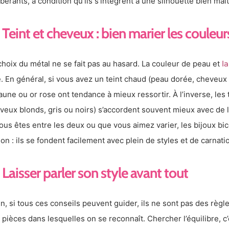
bérants, à condition qu’ils s’intègrent à une silhouette bien maît
Teint et cheveux : bien marier les coule
choix du métal ne se fait pas au hasard. La couleur de peau et
l
e. En général, si vous avez un teint chaud (peau dorée, cheveux 
jaune ou or rose ont tendance à mieux ressortir. À l’inverse, les t
veux blonds, gris ou noirs) s’accordent souvent mieux avec de l’a
vous êtes entre les deux ou que vous aimez varier, les bijoux bi
ion : ils se fondent facilement avec plein de styles et de carnati
Laisser parler son style avant tout
in, si tous ces conseils peuvent guider, ils ne sont pas des règl
 pièces dans lesquelles on se reconnaît. Chercher l’équilibre, c’e