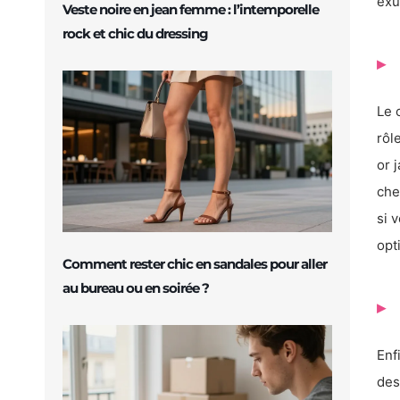
exu
Veste noire en jean femme : l’intemporelle
rock et chic du dressing
Le 
rôl
or 
che
si 
opt
Comment rester chic en sandales pour aller
au bureau ou en soirée ?
Enf
des