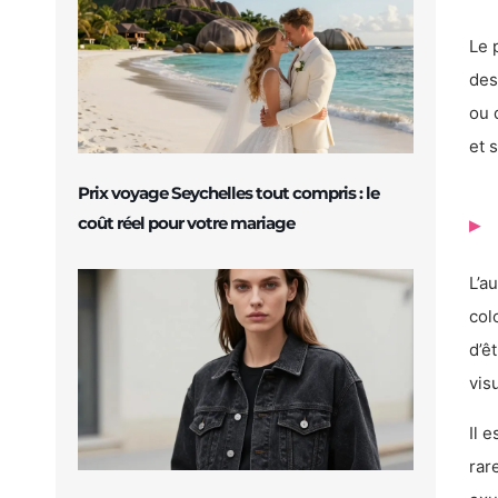
Le 
des
ou 
et 
Prix voyage Seychelles tout compris : le
coût réel pour votre mariage
L’a
col
d’ê
vis
Il 
rar