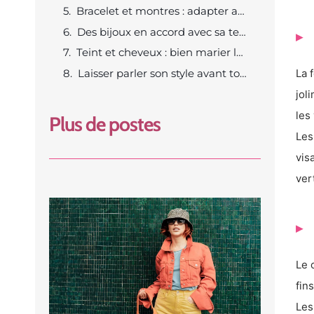
Bracelet et montres : adapter au poignet
Des bijoux en accord avec sa tenue et ses accessoires
Teint et cheveux : bien marier les couleurs de métaux
Laisser parler son style avant tout
La 
jol
les
Plus de postes
Les
vis
vert
Le 
fin
Les