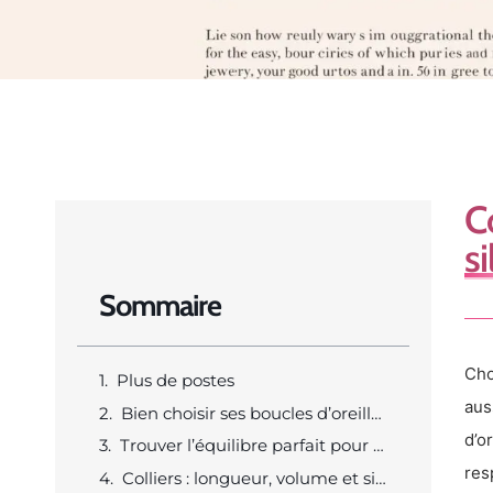
C
s
Sommaire
Cho
Plus de postes
aus
Bien choisir ses boucles d’oreilles selon la forme du visage
d’o
Trouver l’équilibre parfait pour ses bagues
res
Colliers : longueur, volume et silhouette à prendre en compte