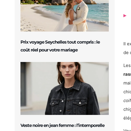
Prix voyage Seychelles tout compris : le
Il 
coût réel pour votre mariage
de 
Les
ras
mai
chi
coi
chi
élé
Veste noire en jean femme : l’intemporelle
Vou