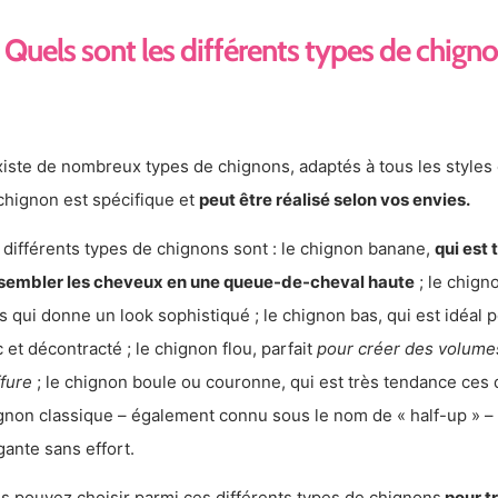
Quels sont les différents types de chigno
existe de nombreux types de chignons, adaptés à tous les styles
chignon est spécifique et
peut être réalisé selon vos envies.
 différents types de chignons sont : le chignon banane,
qui est 
sembler les cheveux en une queue-de-cheval haute
; le chign
s qui donne un look sophistiqué ; le chignon bas, qui est idéal p
c et décontracté ; le chignon flou, parfait
pour créer des volume
ffure
; le chignon boule ou couronne, qui est très tendance ces d
gnon classique – également connu sous le nom de « half-up » – 
gante sans effort.
s pouvez choisir parmi ces différents types de chignons
pour tr