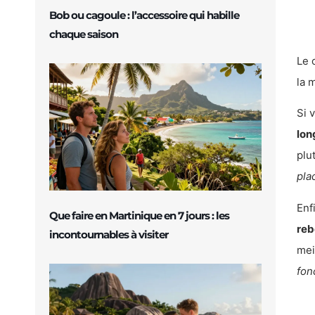
Bob ou cagoule : l’accessoire qui habille
chaque saison
Le 
la 
Si 
lon
plu
pla
Enf
Que faire en Martinique en 7 jours : les
reb
incontournables à visiter
mei
fon