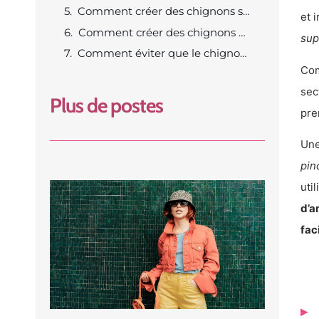
Comment créer des chignons simples ?
et 
Comment créer des chignons plus complexes ?
sup
Comment éviter que le chignon ne tombe ?
Com
sec
Plus de postes
pre
Une
pin
uti
d’a
fac