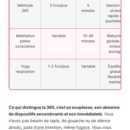
Méthode
3 fois/jour
5
Gestion du
365
minutes
stress
rapide et
quotidienne
Méditation
Variable
15-45
Réduction
pleine
minutes
globale du
conscience
stress,
ancrage
Yoga
1-2 fois/jour
Variable
Équilibre
respiration
global,
flexibilité
mentale
Ce qui distingue la 365, c’est sa souplesse, son absence
de dispositifs encombrants et son immédiateté.
Vous
n’avez pas besoin de tapis, de gouache ou de silence
absolu, juste d’une intention, même fugace.
Vous vous