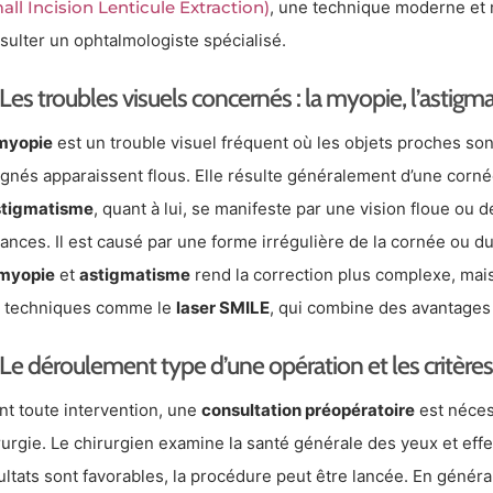
all Incision Lenticule Extraction)
, une technique moderne et 
sulter un ophtalmologiste spécialisé.
Les troubles visuels concernés : la myopie, l’astigma
myopie
est un trouble visuel fréquent où les objets proches son
ignés apparaissent flous. Elle résulte généralement d’une corné
stigmatisme
, quant à lui, se manifeste par une vision floue ou 
tances. Il est causé par une forme irrégulière de la cornée ou du
myopie
et
astigmatisme
rend la correction plus complexe, mais
 techniques comme le
laser SMILE
, qui combine des avantages
Le déroulement type d’une opération et les critères d
nt toute intervention, une
consultation préopératoire
est nécess
rurgie. Le chirurgien examine la santé générale des yeux et eff
ultats sont favorables, la procédure peut être lancée. En général,