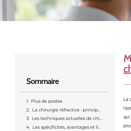
M
ch
Sommaire
La 
Plus de postes
l’a
La chirurgie réfractive : principes et indications pour la myopie et l’astigmatisme
qui
Les techniques actuelles de chirurgie réfractive
plu
Les spécificités, avantages et limites du laser SMILE face aux autres traitements