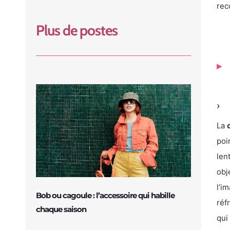
rec
Plus de postes
La
poi
len
obj
l’i
Bob ou cagoule : l’accessoire qui habille
réf
chaque saison
qui