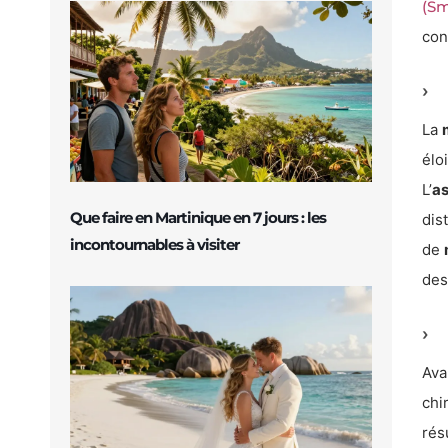
(Sm
con
La
élo
L’
a
Que faire en Martinique en 7 jours : les
dis
incontournables à visiter
de
des
Ava
chi
rés