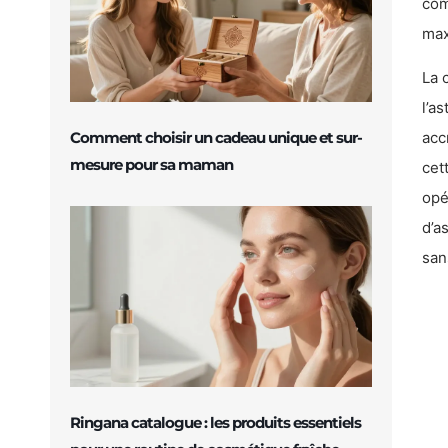
com
max
La 
l’a
Comment choisir un cadeau unique et sur-
acc
mesure pour sa maman
cet
opé
d’a
san
Ringana catalogue : les produits essentiels