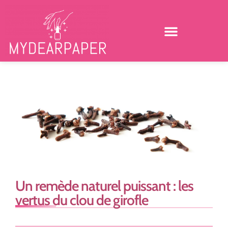
Un remède naturel puissant : les
vertus du clou de girofle