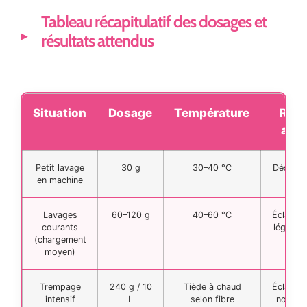
Tableau récapitulatif des dosages et
résultats attendus
Situation
Dosage
Température
Résu
att
Petit lavage
30 g
30–40 °C
Désodor
en machine
Lavages
60–120 g
40–60 °C
Éclairci
courants
léger, f
(chargement
moyen)
Trempage
240 g / 10
Tiède à chaud
Éclairci
intensif
L
selon fibre
notable