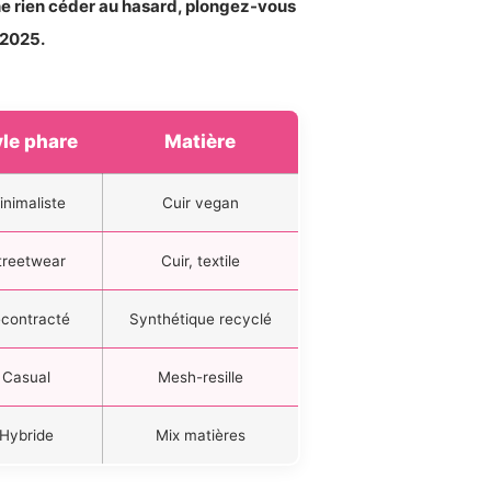
e rien céder au hasard, plongez-vous
 2025.
yle phare
Matière
inimaliste
Cuir vegan
treetwear
Cuir, textile
contracté
Synthétique recyclé
Casual
Mesh-resille
Hybride
Mix matières