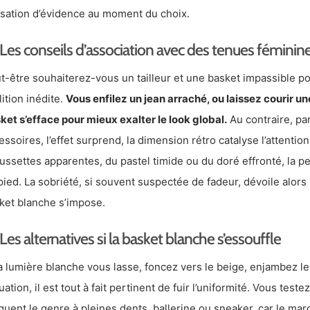
sation d’évidence au moment du choix.
Les conseils d’association avec des tenues féminine
t-être souhaiterez-vous un tailleur et une basket impassible pou
lition inédite.
Vous enfilez un jean arraché, ou laissez courir une
ket s’efface pour mieux exalter le look global.
Au contraire, pa
essoires, l’effet surprend, la dimension rétro catalyse l’attenti
ussettes apparentes, du pastel timide ou du doré effronté, la pe
pied. La sobriété, si souvent suspectée de fadeur, dévoile alo
ket blanche s’impose.
Les alternatives si la basket blanche s’essouffle
la lumière blanche vous lasse, foncez vers le beige, enjambez le
quation, il est tout à fait pertinent de fuir l’uniformité. Vous tes
quent le genre à pleines dents, ballerine ou sneaker, car le ma