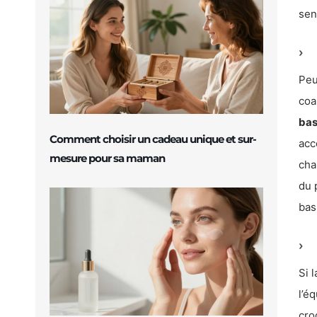
sen
Peu
coa
bas
Comment choisir un cadeau unique et sur-
acc
mesure pour sa maman
cha
du 
bas
Si 
l’é
cro