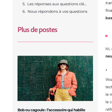
tra
Les réponses aux questions clés sur la basket blanche en 2025
fin
Nous répondons à vos questions
bas
Plus de postes
Ici
neu
Vou
tec
le 
le 
réf
Bob ou cagoule : l’accessoire qui habille