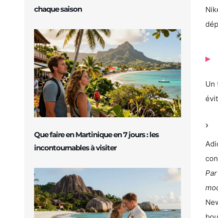
chaque saison
Nik
dép
Un 
évi
Que faire en Martinique en 7 jours : les
Adi
incontournables à visiter
con
Par
mod
New
bou