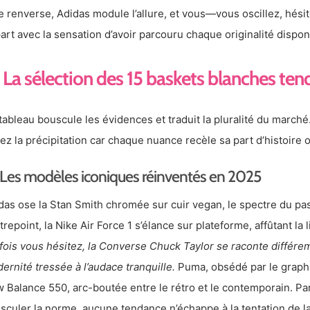
e renverse, Adidas module l’allure, et vous—vous oscillez, hési
art avec la sensation d’avoir parcouru chaque originalité dispon
La sélection des 15 baskets blanches te
tableau bouscule les évidences et traduit la pluralité du marché
tez la précipitation car chaque nuance recèle sa part d’histoire 
Les modèles iconiques réinventés en 2025
das ose la Stan Smith chromée sur cuir vegan, le spectre du pa
trepoint, la Nike Air Force 1 s’élance sur plateforme, affûtant la
fois vous hésitez, la Converse Chuck Taylor se raconte différe
ernité tressée à l’audace tranquille.
Puma, obsédé par le graphi
 Balance 550, arc-boutée entre le rétro et le contemporain. P
sculer la norme, aucune tendance n’échappe à la tentation de la