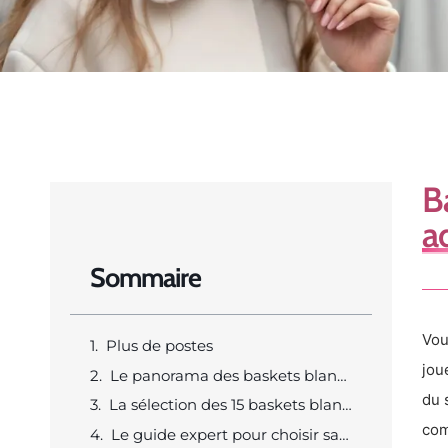
B
a
Sommaire
Vou
Plus de postes
jou
Le panorama des baskets blanches femme en 2025
du 
La sélection des 15 baskets blanches tendance à adopter
com
Le guide expert pour choisir sa basket blanche tendance en 2025